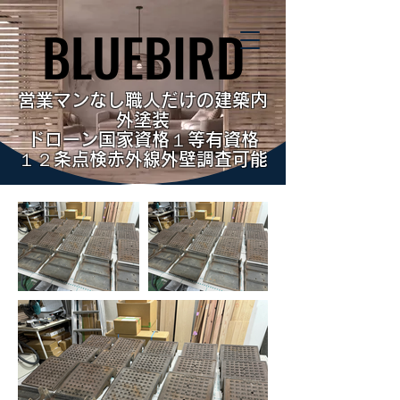
BLUEBIRD
BLUEBIRD
営業マンなし職人だけの建築内
外塗装
ドローン国家資格１等有資格
１２条点検赤外線外壁調査可能