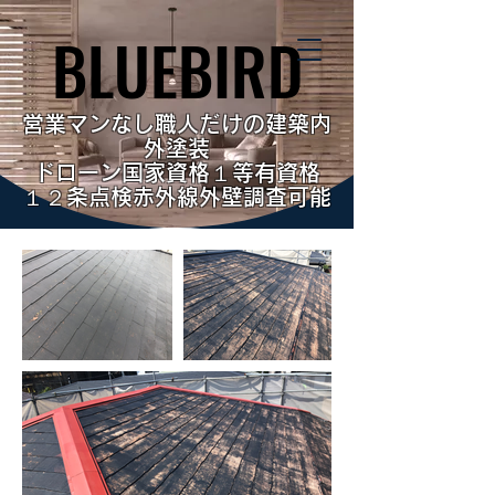
BLUEBIRD
BLUEBIRD
営業マンなし職人だけの建築内
外塗装
ドローン国家資格１等有資格
１２条点検赤外線外壁調査可能